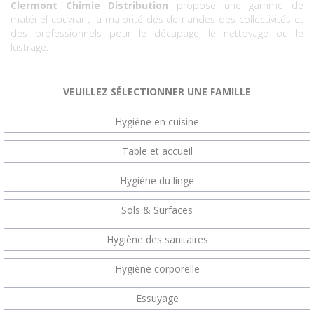
Clermont Chimie Distribution
propose une gamme de
matériel couvrant la majorité des demandes des collectivités et
des professionnels pour le décapage, le nettoyage ou le
lustrage.
VEUILLEZ SÉLECTIONNER UNE FAMILLE
Hygiène en cuisine
Table et accueil
Hygiène du linge
Sols & Surfaces
Hygiène des sanitaires
Hygiène corporelle
Essuyage