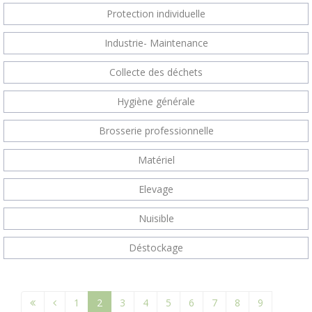
Protection individuelle
Industrie- Maintenance
Collecte des déchets
Hygiène générale
Brosserie professionnelle
Matériel
Elevage
Nuisible
Déstockage
1
2
3
4
5
6
7
8
9