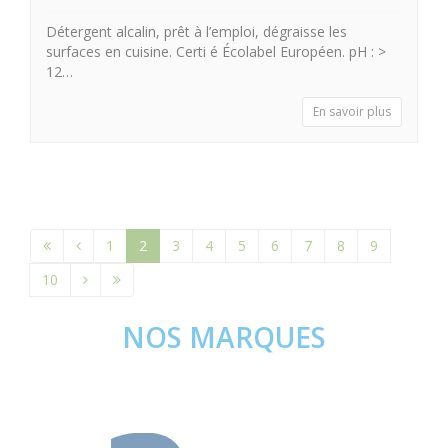
Détergent alcalin, prêt à l’emploi, dégraisse les
surfaces en cuisine. Certi é Écolabel Européen. pH : >
12…
En savoir plus
1
2
3
4
5
6
7
8
9
10
NOS MARQUES