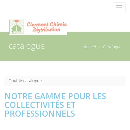
Panneau de gestion des cookies
Toggl
navig
catalogue
Accueil
>
Catalogue
Tout le catalogue
NOTRE GAMME POUR LES
COLLECTIVITÉS ET
PROFESSIONNELS