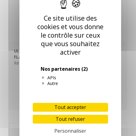
Ce site utilise des
cookies et vous donne
le contrôle sur ceux
que vous souhaitez
activer
ULTRA BAC DETERGENT 3 en 1 CONCENTRE
FLACON DOSEUR 1L
Réf. 001066
Nos partenaires
(2)
APIs
Autre
En savoir plus
Tout accepter
Tout refuser
Personnaliser