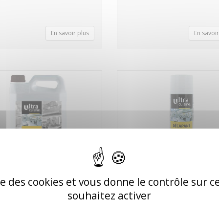
En savoir plus
En savoir
ise des cookies et vous donne le contrôle sur 
RGENT GRAND FROID
FOUR AEROSOL DECAPANT
souhaitez activer
N 5KG
500ml/650
130278
Réf. 026012 / FOUR24