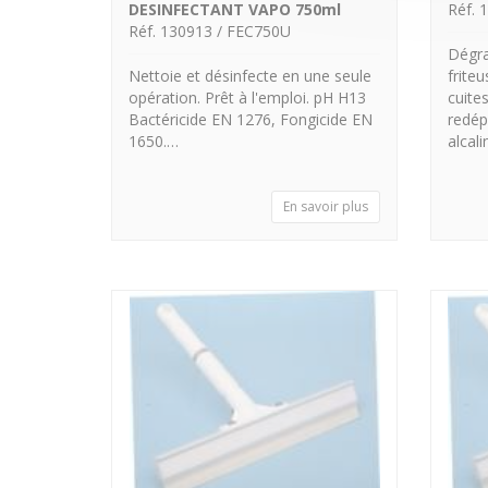
DESINFECTANT VAPO 750ml
Réf. 
Réf. 130913 / FEC750U
Dégra
Nettoie et désinfecte en une seule
frite
opération. Prêt à l'emploi. pH H13
cuite
Bactéricide EN 1276, Fongicide EN
redép
1650.…
alcal
En savoir plus