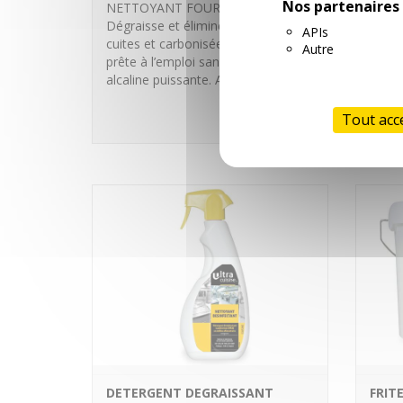
Nos partenaires
NETTOYANT FOUR SANS ODEUR
Dégraisse et élimine les graisses
APIs
cuites et carbonisées. Formule
Autre
prête à l’emploi sans odeur. Action
alcaline puissante. Ass…
En savoir plus
Tout acc
DETERGENT DEGRAISSANT
FRIT