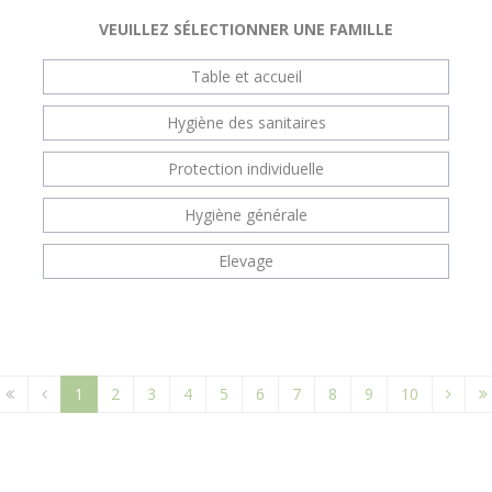
VEUILLEZ SÉLECTIONNER UNE FAMILLE
Table et accueil
Hygiène des sanitaires
Protection individuelle
Hygiène générale
Elevage
1
2
3
4
5
6
7
8
9
10