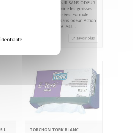
NETTOYANT FOUR SANS ODEUR
oude
Dégraisse et élimine les graisses
cuites et carbonisées. Formule
prête à l’emploi sans odeur. Action
alcaline puissante. Ass…
 plus
En savoir plus
identialité
5 L
TORCHON TORK BLANC