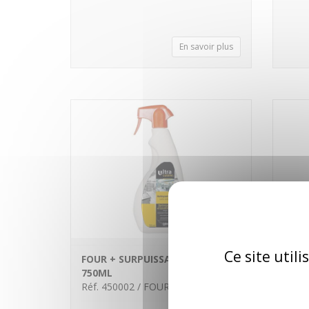
En savoir plus
Ce site util
FOUR + SURPUISSANT VAPO
DETE
750ML
BIDO
Réf. 450002 / FOUR+V
Réf. 