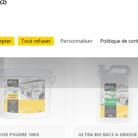
(2)
Nettoie les graisses brûlées.
Formulation mousse, sans s
ni potasse. Adhère aux parois
verticales. pH : 13…
En savoir plus
En savoir
epter
Tout refuser
Personnaliser
Politique de conf
EUSE POUDRE 10KG
ULTRA BIO BACS A GRAISSE 